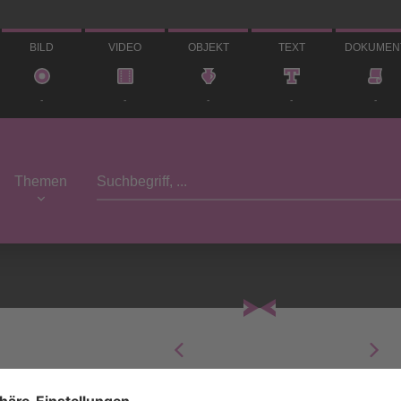
BILD
VIDEO
OBJEKT
TEXT
DOKUMEN
-
-
-
-
-
Themen