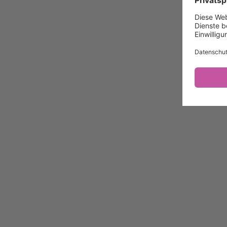
Impressum / Kontakt
Datenschutz/System
Datenschutzeinstellungen
Ein Projekt von
Die Topothek
Weitere Topotheken
Zum Topothek-Portal