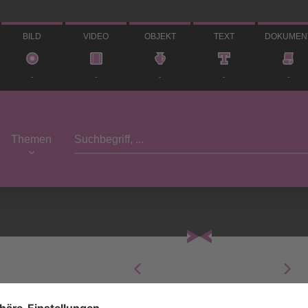
BILD
VIDEO
OBJEKT
TEXT
DOKUMEN
-
-
-
-
-
Themen