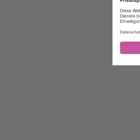
Impressum / Kontakt
Datenschutz/System
Datenschutzeinstellungen
Ein Projekt von
Die Topothek
Weitere Topotheken
Zum Topothek-Portal